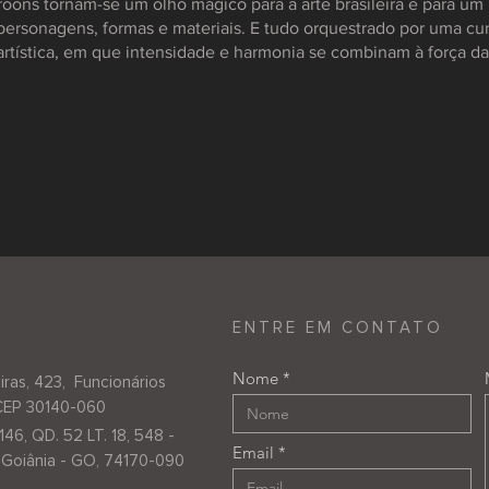
wroons tornam-se um olho mágico para a arte brasileira e para u
ersonagens, formas e materiais. E tudo orquestrado por uma cur
tística, em que intensidade e harmonia se combinam à força da 
ENTRE EM CONTATO
Nome
iras, 423, Funcionários
CEP 30140-060
146, QD. 52 LT. 18, 548 -
Email
, Goiânia - GO, 74170-090