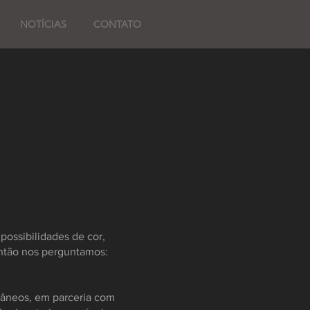
NOTÍCIAS
CONTATO
N
possibilidades de cor,
então nos perguntamos:
râneos, em parceria com