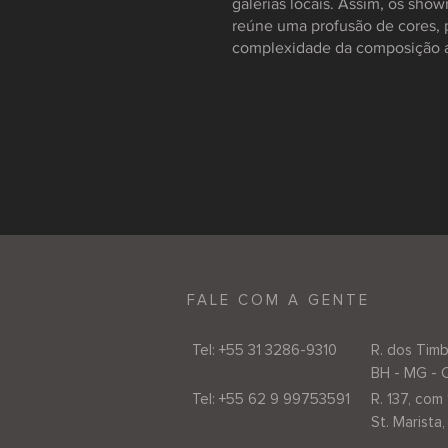
galerias locais. Assim, os sho
reúne uma profusão de cores, p
complexidade da composição ar
FALE COM A GENTE
Tel: +55 31 3286-9310
R. dos Timb
BH - MG - 
Tel: +55 62 9 99753591
R. 137, com 
St. Marista