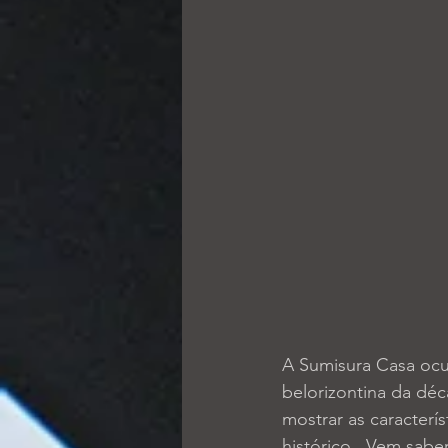
A Sumisura Casa ocup
belorizontina da déc
mostrar as caracterí
histórico.  Vem saber