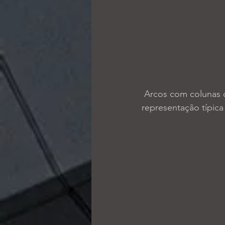
 Arcos com colunas cilíndricas torneadas e molduras criam uma composição mourisca, 
representação típica