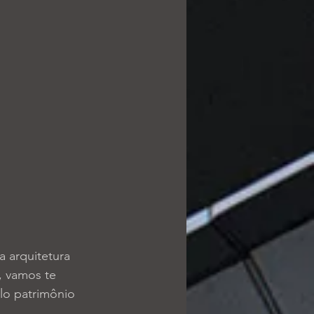
 arquitetura 
, vamos te 
lo patrimônio 