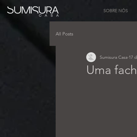
SOBRE NÓS
All Posts
Sumisura Casa
17 d
Uma fach