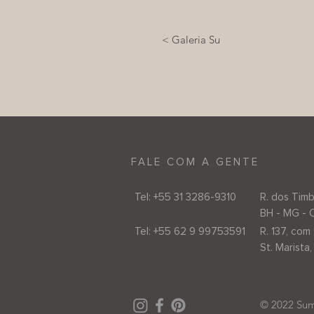
< Galeria Su
FALE COM A GENTE
Tel: +55 31 3286-9310
R. dos Timb
BH - MG - 
Tel: +55 62 9 99753591
R. 137, com 
St. Marista
© 2022 Sum