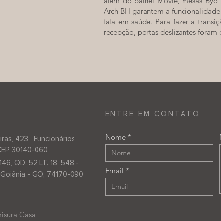
além do painel Movie, mesas Byo e
Arch BH garantem a funcionalidade 
fala em saúde. Para fazer a transiç
recepção, portas deslizantes foram 
ENTRE EM CONTATO
Nome
iras, 423, Funcionários
CEP 30140-060
146, QD. 52 LT. 18, 548 -
Email
, Goiânia - GO, 74170-090
isura Casa