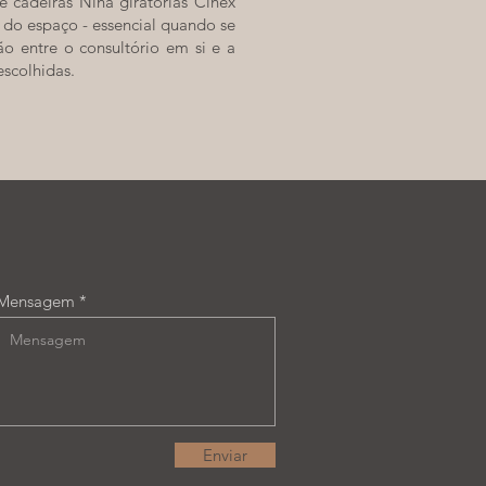
 cadeiras Nina giratórias Cinex
do espaço - essencial quando se
ão entre o consultório em si e a
escolhidas.
Mensagem
Enviar