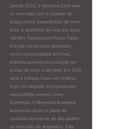
Desde 2002, a Sumisura Casa atua
no mercado com o objetivo de
proporcionar experiências de bem-
estar e qualidade de vida aos seus
clientes. Fundada por Pedro Paulo
Estrada, iniciou suas atividades
como representante da Cinex,
indústria pioneira na produção de
portas de vidro e alumínio. Em 2019,
abriu a franquia Cinex em Goiânia,
logo em seguida, incorporou em
seu portfólio nomes como
Bontempo e Movelaria Brasileira,
assumindo assim o papel de
curadora de marcas de alto padrão
do mercado de arquitetura. Esta