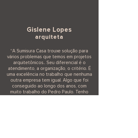
Gislene Lopes
arquiteta
“
A Sumisura Casa trouxe solução para
vários problemas que temos em projetos
arquitetônicos.. Seu diferencial é o
atendimento, a organização, o critério. É
uma excelência no trabalho que nenhuma
outra empresa tem igual. Algo que foi
conseguido ao longo dos anos, com
muito trabalho do Pedro Paulo. Tenho
muito orgulho disso. Desejo muito
sucesso, que continuem sempre
trazendo novidades para a gente e
"
inovando no nosso mercado