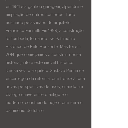
em 1941 ela ganhou garagem, alpendre e
ampliação de outros cômodos. Tudo
assinado pelas mãos do arquiteto
Francisco Farinelli. Em 1998, a construção
foi tombada, tornando- se Patrimônio
Histórico de Belo Horizonte. Mas foi em
2014 que começamos a construir nossa
história junto a este imóvel histórico.
Dessa vez, o arquiteto Gustavo Penna se
encarregou da reforma, que trouxe à tona
novas perspectivas de usos, criando um
diálogo suave entre o antigo e o
moderno, construindo hoje o que será o
patrimônio do futuro.