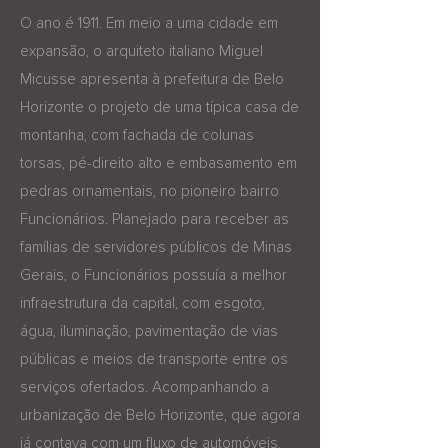
O ano é 1911. Em meio a uma cidade em
expansão, o arquiteto italiano Miguel
Micusse apresenta à prefeitura de Belo
Horizonte o projeto de uma típica casa de
montanha, com fachada de colunas
torsas, pé-direito alto e embasamento em
pedras ornamentais, no pioneiro bairro
Funcionários. Planejado para receber as
famílias de servidores públicos de Minas
Gerais, o Funcionários possuía a melhor
infraestrutura da capital, com esgoto,
água, iluminação, pavimentação de vias
públicas e meios de transporte entre os
serviços ofertados. Acompanhando a
urbanização de Belo Horizonte, que agora
já contava com um fluxo de automóveis,