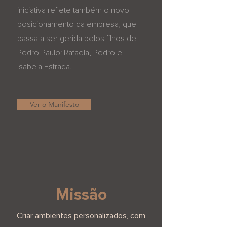
iniciativa reflete também o novo
posicionamento da empresa, que
passa a ser gerida pelos filhos de
Pedro Paulo: Rafaela, Pedro e
Isabela Estrada.
Ver o Manifesto
Missão
Criar ambientes personalizados, com